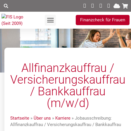
Finanzcheck für Frauen
Ihre Vorteile
Allfinanzkauffrau /
Versicherungskauffrau
/ Bankkauffrau
(m/w/d)
Startseite
»
Über uns
»
Karriere
»
Jobausschreibung:
Allfinanzkauffrau / Versicherungskauffrau / Bankkauffrau