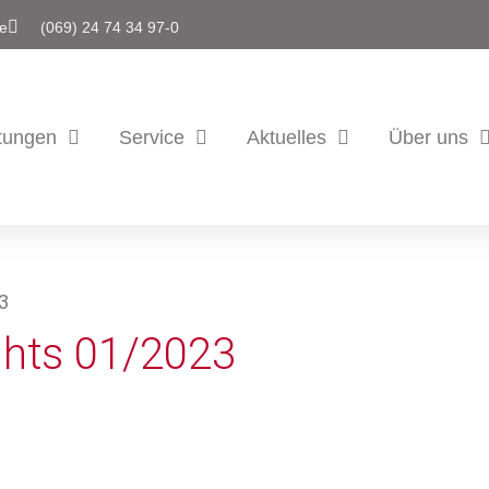
de
(069) 24 74 34 97-0
tungen
Service
Aktuelles
Über uns
3
ights 01/2023