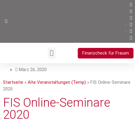
Finanzcheck für Frauen
Ihre Vorteile
März 26, 2020
Startseite
»
Alte Veranstaltungen (Temp)
»
FIS Online-Seminare
2020
FIS Online-Seminare
2020