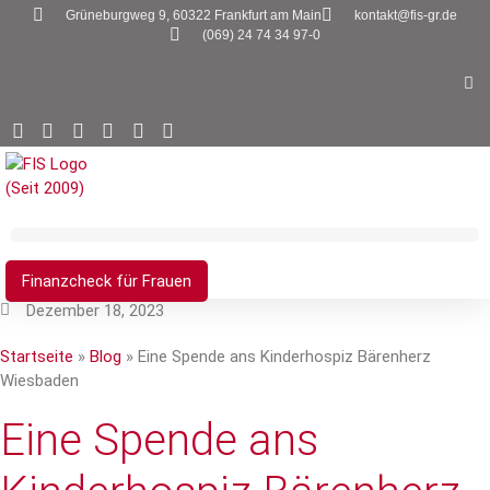
Zum
Grüneburgweg 9, 60322 Frankfurt am Main
kontakt@fis-gr.de
Inhalt
(069) 24 74 34 97-0
springen
Finanzcheck für Frauen
Dezember 18, 2023
Startseite
»
Blog
»
Eine Spende ans Kinderhospiz Bärenherz
Wiesbaden
Eine Spende ans