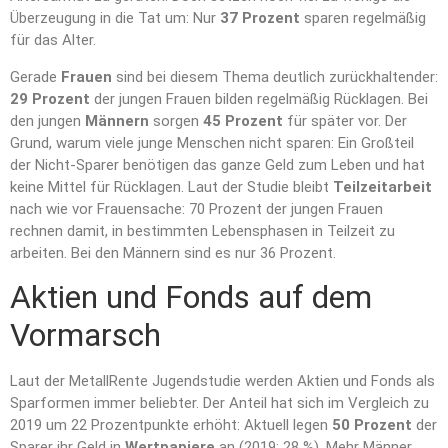
Überzeugung in die Tat um: Nur
37 Prozent
sparen regelmäßig
für das Alter.
Gerade
Frauen
sind bei diesem Thema deutlich zurückhaltender:
29 Prozent
der jungen Frauen bilden regelmäßig Rücklagen. Bei
den jungen
Männern
sorgen
45 Prozent
für später vor. Der
Grund, warum viele junge Menschen nicht sparen: Ein Großteil
der Nicht-Sparer benötigen das ganze Geld zum Leben und hat
keine Mittel für Rücklagen. Laut der Studie bleibt
Teilzeitarbeit
nach wie vor Frauensache: 70 Prozent der jungen Frauen
rechnen damit, in bestimmten Lebensphasen in Teilzeit zu
arbeiten. Bei den Männern sind es nur 36 Prozent.
Aktien und Fonds auf dem
Vormarsch
Laut der MetallRente Jugendstudie werden Aktien und Fonds als
Sparformen immer beliebter. Der Anteil hat sich im Vergleich zu
2019 um 22 Prozentpunkte erhöht: Aktuell legen
50 Prozent
der
Sparer ihr Geld in
Wertpapiere
an (2019: 28 %). Mehr Männer