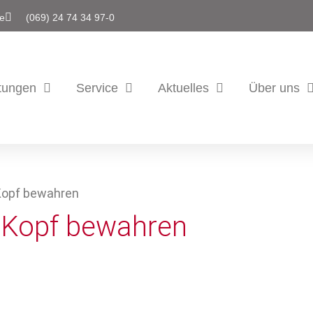
de
(069) 24 74 34 97-0
tungen
Service
Aktuelles
Über uns
 Kopf bewahren
n Kopf bewahren