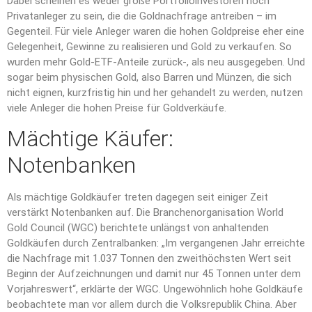
Dabei scheinen es weder große Portfolioinvestoren noch
Privatanleger zu sein, die die Goldnachfrage antreiben – im
Gegenteil. Für viele Anleger waren die hohen Goldpreise eher eine
Gelegenheit, Gewinne zu realisieren und Gold zu verkaufen. So
wurden mehr Gold-ETF-Anteile zurück-, als neu ausgegeben. Und
sogar beim physischen Gold, also Barren und Münzen, die sich
nicht eignen, kurzfristig hin und her gehandelt zu werden, nutzen
viele Anleger die hohen Preise für Goldverkäufe.
Mächtige Käufer:
Notenbanken
Als mächtige Goldkäufer treten dagegen seit einiger Zeit
verstärkt Notenbanken auf. Die Branchenorganisation World
Gold Council (WGC) berichtete unlängst von anhaltenden
Goldkäufen durch Zentralbanken: „Im vergangenen Jahr erreichte
die Nachfrage mit 1.037 Tonnen den zweithöchsten Wert seit
Beginn der Aufzeichnungen und damit nur 45 Tonnen unter dem
Vorjahreswert“, erklärte der WGC. Ungewöhnlich hohe Goldkäufe
beobachtete man vor allem durch die Volksrepublik China. Aber