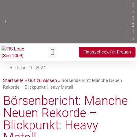
Finanzcheck für Frauen
Ihre Vorteile
Juni 10, 2024
Startseite
»
Gut zu wissen
»
Börsenbericht: Manche Neuen
Rekorde – Blickpunkt: Heavy Metall
Börsenbericht: Manche
Neuen Rekorde –
Blickpunkt: Heavy