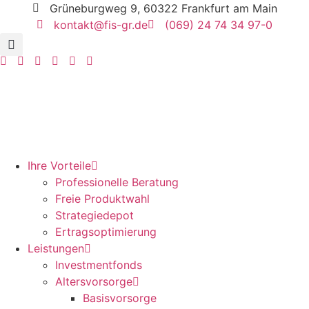
Zum
Grüneburgweg 9, 60322 Frankfurt am Main
Inhalt
kontakt@fis-gr.de
(069) 24 74 34 97-0
springen
Ihre Vorteile
Professionelle Beratung
Freie Produktwahl
Strategiedepot
Ertrags­optimierung
Leistungen
Investmentfonds
Altersvorsorge
Basisvorsorge